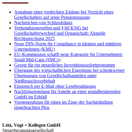
Annahme einer verdeckten Einlage bei Verzicht eines
Gesellschafters auf seine Pensionszusage
Nachreichen von Schlussbilanz
Verlustabzugsverbot und § 8d KStG bei
Gesellschafterwechsel und Organschaft: Aktuelle
Rechtsprechung 2025
Neue DIN-Norm für Compliance in kleinen und mittleren
Unternehmen (KMU)
EU-Kommission schafft neue Kategorie für Unternehmen:
Small Mid-Caps (SMCs)
Gesetz für ein steuerliches Investitionssofortprogramm
Übergang des wirtschaftlichen Eigentums bei schenkweiser
Übertragung von Gesellschaftsanteilen unter
Nießbrauchsvorbehalt
Einspruch per E-Mail ohne Lesebestätigung
Nachfolgeregelung für Anteile an einer grundbesitzenden
GmbH im Erbfall
Vorsteuerabzug für einen im Zuge der Sachgründung
eingebrachten Pkw
Lötz, Vogt + Kollegen GmbH
Steuerberatungsgesellschaft