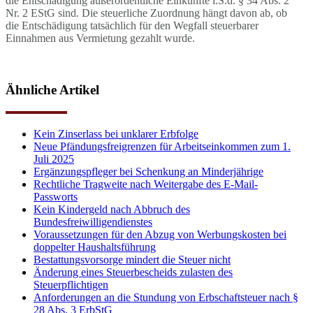
die Entschädigung außerordentliche Einkünfte i.S.d. § 34 Abs. 2
Nr. 2 EStG sind. Die steuerliche Zuordnung hängt davon ab, ob
die Entschädigung tatsächlich für den Wegfall steuerbarer
Einnahmen aus Vermietung gezahlt wurde.
Ähnliche Artikel
Kein Zinserlass bei unklarer Erbfolge
Neue Pfändungsfreigrenzen für Arbeitseinkommen zum 1.
Juli 2025
Ergänzungspfleger bei Schenkung an Minderjährige
Rechtliche Tragweite nach Weitergabe des E-Mail-
Passworts
Kein Kindergeld nach Abbruch des
Bundesfreiwilligendienstes
Voraussetzungen für den Abzug von Werbungskosten bei
doppelter Haushaltsführung
Bestattungsvorsorge mindert die Steuer nicht
Änderung eines Steuerbescheids zulasten des
Steuerpflichtigen
Anforderungen an die Stundung von Erbschaftsteuer nach §
28 Abs. 3 ErbStG