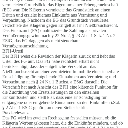
vermieteten Grundstück, das Eigentum einer Erbengemeinschaft
(EG) war. Die Klägerin vermietete das Grundstück an einen
Dritten und erzielte hieraus Einkünfte aus Vermietung und
Verpachtung. Nachdem die EG das Grundstück veräußerte,
verzichtete die Klägerin gegen Entgelt auf ihr Nießbrauchsrecht.
Das Finanzamt (FA) qualifizierte die Zahlung als privaten
Veräußerungsgewinn nach § 22 Nr. 2, § 23 Abs. 1 Satz 1 Nr. 2
EStG, das FG dagegen als nicht steuerbare
Vermögensumschichtung.
BFH-Urteil
Der BFH weist die Revision der Klägerin zurück und hebt das
Urteil des FG auf. Das FG habe rechtsfehlerhaft nicht
berücksichtigt, dass der entgeltliche Verzicht auf das
Nießbrauchsrecht an einer vermieteten Immobilie eine steuerbare
Entschädigung für entgehende Einnahmen aus Vermietung und
Verpachtung nach § 24 Nr. 1 Buchst. a EStG darstellt. Die
Vorschrift hat nach Ansicht des BFH eine klärende Funktion für
die Zuordnung von Ersatzleistungen zu den einzelnen
Einkunftsarten und stellt klar, dass eine Entschädigung für
entgangene oder entgehende Einnahmen zu den Einkünften i.S.d.
§ 2 Abs. 1 EStG gehört, an deren Stelle sie tritt.
Praxisrelevanz
Das FG wird im zweiten Rechtsgang feststellen müssen, ob die
Klägerin Werbungskosten hatte, die die Einkünfte mindern, und ob