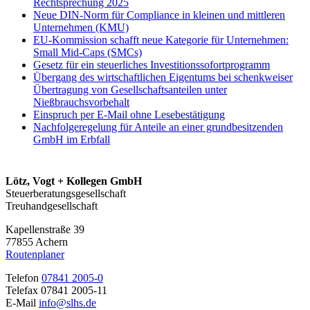
Rechtsprechung 2025
Neue DIN-Norm für Compliance in kleinen und mittleren
Unternehmen (KMU)
EU-Kommission schafft neue Kategorie für Unternehmen:
Small Mid-Caps (SMCs)
Gesetz für ein steuerliches Investitionssofortprogramm
Übergang des wirtschaftlichen Eigentums bei schenkweiser
Übertragung von Gesellschaftsanteilen unter
Nießbrauchsvorbehalt
Einspruch per E-Mail ohne Lesebestätigung
Nachfolgeregelung für Anteile an einer grundbesitzenden
GmbH im Erbfall
Lötz, Vogt + Kollegen GmbH
Steuerberatungsgesellschaft
Treuhandgesellschaft
Kapellenstraße 39
77855 Achern
Routenplaner
Telefon
07841 2005-0
Telefax 07841 2005-11
E-Mail
info@slhs.de