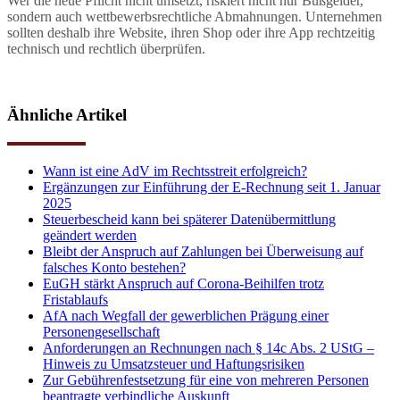
Wer die neue Pflicht nicht umsetzt, riskiert nicht nur Bußgelder,
sondern auch wettbewerbsrechtliche Abmahnungen. Unternehmen
sollten deshalb ihre Website, ihren Shop oder ihre App rechtzeitig
technisch und rechtlich überprüfen.
Ähnliche Artikel
Wann ist eine AdV im Rechtsstreit erfolgreich?
Ergänzungen zur Einführung der E-Rechnung seit 1. Januar
2025
Steuerbescheid kann bei späterer Datenübermittlung
geändert werden
Bleibt der Anspruch auf Zahlungen bei Überweisung auf
falsches Konto bestehen?
EuGH stärkt Anspruch auf Corona-Beihilfen trotz
Fristablaufs
AfA nach Wegfall der gewerblichen Prägung einer
Personengesellschaft
Anforderungen an Rechnungen nach § 14c Abs. 2 UStG –
Hinweis zu Umsatzsteuer und Haftungsrisiken
Zur Gebührenfestsetzung für eine von mehreren Personen
beantragte verbindliche Auskunft