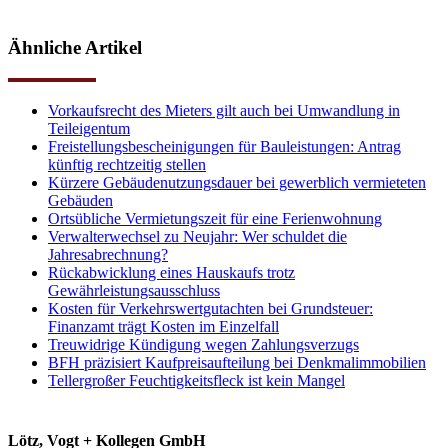
Ähnliche Artikel
Vorkaufsrecht des Mieters gilt auch bei Umwandlung in
Teileigentum
Freistellungsbescheinigungen für Bauleistungen: Antrag
künftig rechtzeitig stellen
Kürzere Gebäudenutzungsdauer bei gewerblich vermieteten
Gebäuden
Ortsübliche Vermietungszeit für eine Ferienwohnung
Verwalterwechsel zu Neujahr: Wer schuldet die
Jahresabrechnung?
Rückabwicklung eines Hauskaufs trotz
Gewährleistungsausschluss
Kosten für Verkehrswertgutachten bei Grundsteuer:
Finanzamt trägt Kosten im Einzelfall
Treuwidrige Kündigung wegen Zahlungsverzugs
BFH präzisiert Kaufpreisaufteilung bei Denkmalimmobilien
Tellergroßer Feuchtigkeitsfleck ist kein Mangel
Lötz, Vogt + Kollegen GmbH