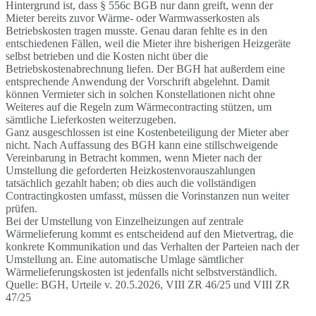
Hintergrund ist, dass § 556c BGB nur dann greift, wenn der
Mieter bereits zuvor Wärme- oder Warmwasserkosten als
Betriebskosten tragen musste. Genau daran fehlte es in den
entschiedenen Fällen, weil die Mieter ihre bisherigen Heizgeräte
selbst betrieben und die Kosten nicht über die
Betriebskostenabrechnung liefen. Der BGH hat außerdem eine
entsprechende Anwendung der Vorschrift abgelehnt. Damit
können Vermieter sich in solchen Konstellationen nicht ohne
Weiteres auf die Regeln zum Wärmecontracting stützen, um
sämtliche Lieferkosten weiterzugeben.
Ganz ausgeschlossen ist eine Kostenbeteiligung der Mieter aber
nicht. Nach Auffassung des BGH kann eine stillschweigende
Vereinbarung in Betracht kommen, wenn Mieter nach der
Umstellung die geforderten Heizkostenvorauszahlungen
tatsächlich gezahlt haben; ob dies auch die vollständigen
Contractingkosten umfasst, müssen die Vorinstanzen nun weiter
prüfen.
Bei der Umstellung von Einzelheizungen auf zentrale
Wärmelieferung kommt es entscheidend auf den Mietvertrag, die
konkrete Kommunikation und das Verhalten der Parteien nach der
Umstellung an. Eine automatische Umlage sämtlicher
Wärmelieferungskosten ist jedenfalls nicht selbstverständlich.
Quelle: BGH, Urteile v. 20.5.2026, VIII ZR 46/25 und VIII ZR
47/25